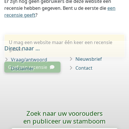
Er zijn nog geen gebruikers die deze website een
recensie hebben gegeven. Bent u de eerste die
een
recensie geeft
?
U mag een website maar één keer een recensie
Direct naar ...
geven.
Nieuwsbrief
Vraag/antwoord
Geef een recensie
Contact
Disclaimer
Zoek naar uw voorouders
en publiceer uw stamboom