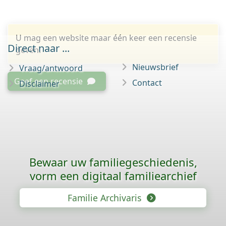
U mag een website maar één keer een recensie
Direct naar ...
geven.
Nieuwsbrief
Vraag/antwoord
Geef een recensie
Contact
Disclaimer
Bewaar uw familie­geschiedenis,
vorm een digitaal familiearchief
Familie Archivaris