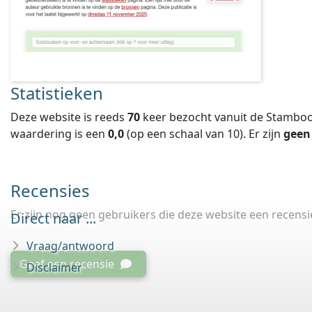
Statistieken
Deze website is reeds
70
keer bezocht vanuit de Stamboo
waardering is een
0,0
(op een schaal van
10
).
Er zijn
geen
Recensies
Er zijn nog geen gebruikers die deze website een recens
Direct naar ...
Vraag/antwoord
Geef een recensie
Disclaimer