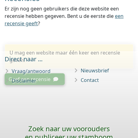
Er zijn nog geen gebruikers die deze website een
recensie hebben gegeven. Bent u de eerste die
een
recensie geeft
?
U mag een website maar één keer een recensie
Direct naar ...
geven.
Nieuwsbrief
Vraag/antwoord
Geef een recensie
Contact
Disclaimer
Zoek naar uw voorouders
en publiceer uw stamboom