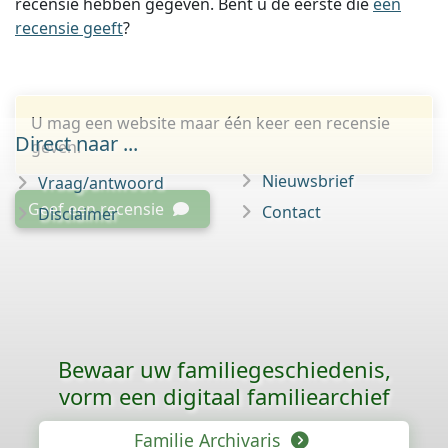
recensie hebben gegeven. Bent u de eerste die
een
recensie geeft
?
U mag een website maar één keer een recensie
Direct naar ...
geven.
Nieuwsbrief
Vraag/antwoord
Geef een recensie
Contact
Disclaimer
Bewaar uw familie­geschiedenis,
vorm een digitaal familiearchief
Familie Archivaris