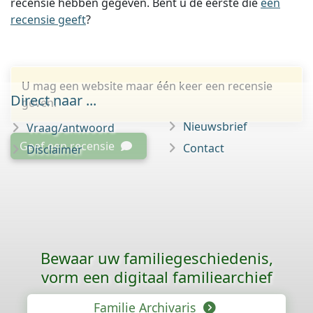
recensie hebben gegeven. Bent u de eerste die
een
recensie geeft
?
U mag een website maar één keer een recensie
Direct naar ...
geven.
Nieuwsbrief
Vraag/antwoord
Geef een recensie
Contact
Disclaimer
Bewaar uw familie­geschiedenis,
vorm een digitaal familiearchief
Familie Archivaris