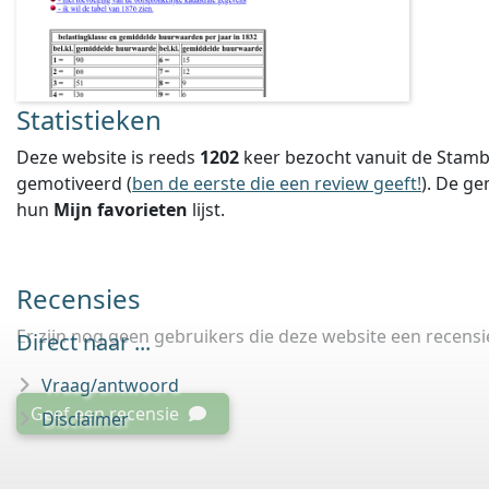
Statistieken
Deze website is reeds
1202
keer bezocht vanuit de Stamb
gemotiveerd (
ben de eerste die een review geeft!
).
De ge
hun
Mijn favorieten
lijst.
Recensies
Er zijn nog geen gebruikers die deze website een recens
Direct naar ...
Vraag/antwoord
Geef een recensie
Disclaimer