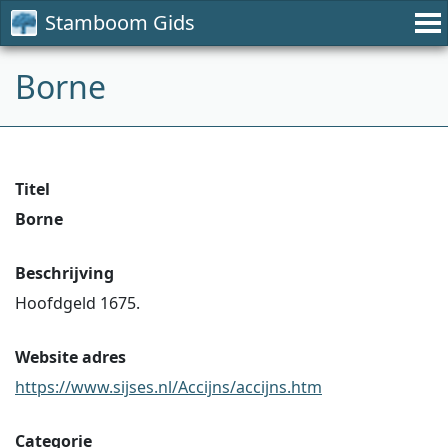
Stamboom Gids
Borne
Titel
Borne
Beschrijving
Hoofdgeld 1675.
Website adres
https://www.sijses.nl/Accijns/accijns.htm
Categorie