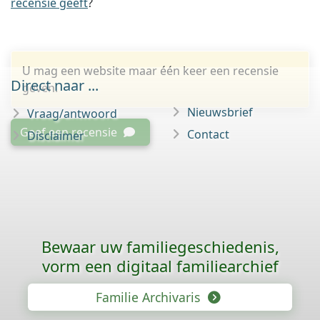
recensie geeft
?
U mag een website maar één keer een recensie
Direct naar ...
geven.
Nieuwsbrief
Vraag/antwoord
Geef een recensie
Contact
Disclaimer
Bewaar uw familie­geschiedenis,
vorm een digitaal familiearchief
Familie Archivaris