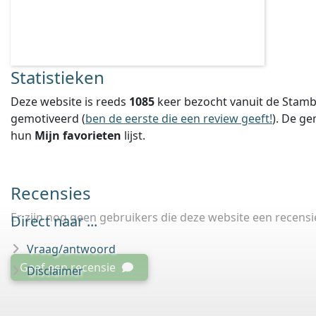
Statistieken
Deze website is reeds
1085
keer bezocht vanuit de Stamb
gemotiveerd (
ben de eerste die een review geeft!
).
De ge
hun
Mijn favorieten
lijst.
Recensies
Er zijn nog geen gebruikers die deze website een recens
Direct naar ...
Vraag/antwoord
Geef een recensie
Disclaimer