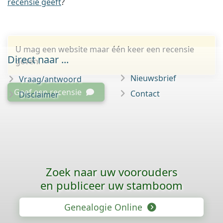
recensie geeft
?
U mag een website maar één keer een recensie
Direct naar ...
geven.
Nieuwsbrief
Vraag/antwoord
Geef een recensie
Contact
Disclaimer
Zoek naar uw voorouders
en publiceer uw stamboom
Genealogie Online