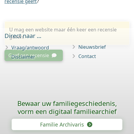
recensie geeft
?
U mag een website maar één keer een recensie
Direct naar ...
geven.
Nieuwsbrief
Vraag/antwoord
Geef een recensie
Contact
Disclaimer
Bewaar uw familie­geschiedenis,
vorm een digitaal familiearchief
Familie Archivaris