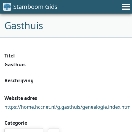
Stamboom Gids
Gasthuis
Titel
Gasthuis
Beschrijving
Website adres
https://home.hccnet.nl/g.gasthuis/genealogie.index.htm
Categorie