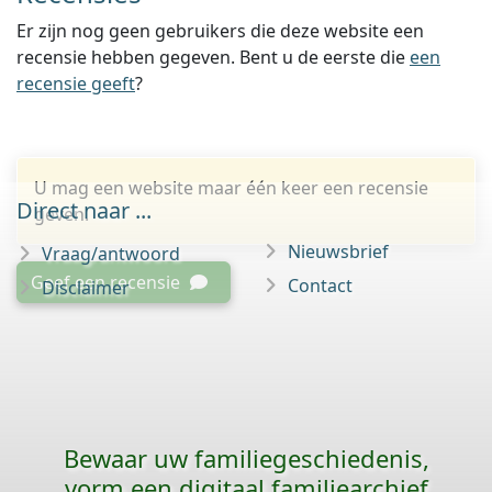
Er zijn nog geen gebruikers die deze website een
recensie hebben gegeven. Bent u de eerste die
een
recensie geeft
?
U mag een website maar één keer een recensie
Direct naar ...
geven.
Nieuwsbrief
Vraag/antwoord
Geef een recensie
Contact
Disclaimer
Bewaar uw familie­geschiedenis,
vorm een digitaal familiearchief