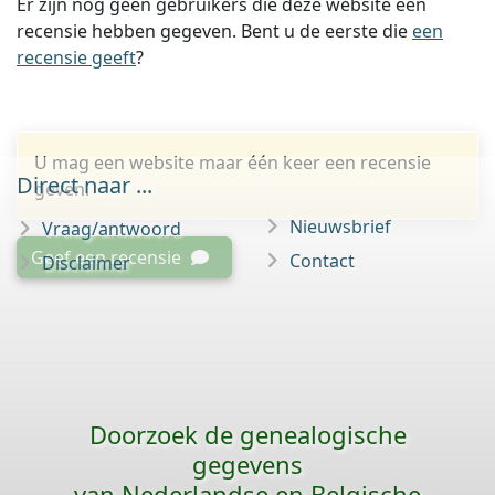
Er zijn nog geen gebruikers die deze website een
recensie hebben gegeven. Bent u de eerste die
een
recensie geeft
?
U mag een website maar één keer een recensie
Direct naar ...
geven.
Nieuwsbrief
Vraag/antwoord
Geef een recensie
Contact
Disclaimer
Doorzoek de genealogische
gegevens
van Nederlandse en Belgische