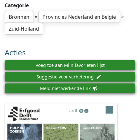
Categorie
»
»
Bronnen
Provincies Nederland en België
Zuid-Holland
Acties
Voeg toe aan Mijn favorieten lijst
Suggestie voor verbetering
Meld niet werkende link