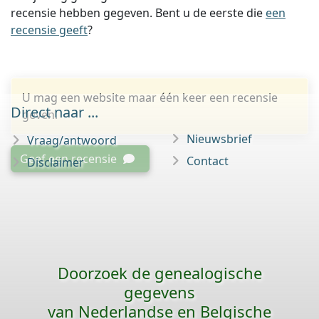
recensie hebben gegeven. Bent u de eerste die
een
recensie geeft
?
U mag een website maar één keer een recensie
Direct naar ...
geven.
Nieuwsbrief
Vraag/antwoord
Geef een recensie
Contact
Disclaimer
Doorzoek de genealogische
gegevens
van Nederlandse en Belgische