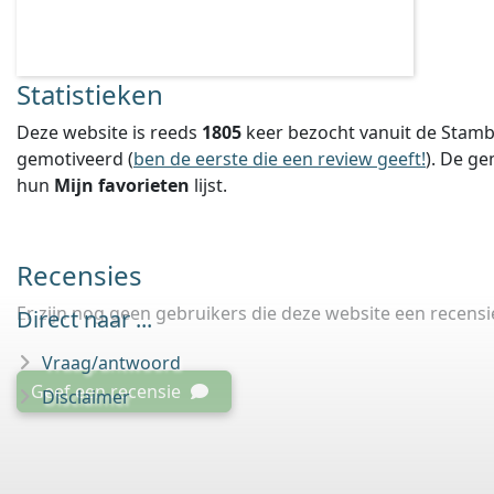
Statistieken
Deze website is reeds
1805
keer bezocht vanuit de Stamb
gemotiveerd (
ben de eerste die een review geeft!
).
De ge
hun
Mijn favorieten
lijst.
Recensies
Er zijn nog geen gebruikers die deze website een recens
Direct naar ...
Vraag/antwoord
Geef een recensie
Disclaimer