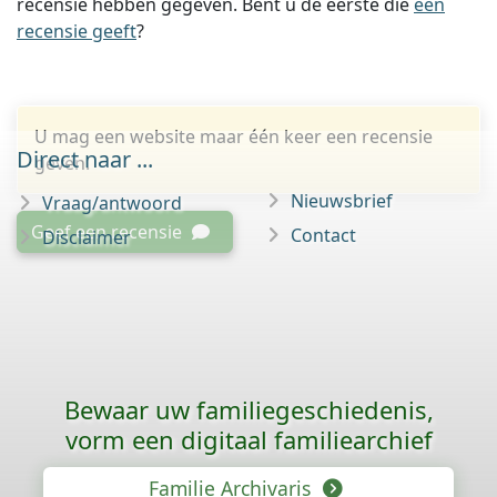
recensie hebben gegeven. Bent u de eerste die
een
recensie geeft
?
U mag een website maar één keer een recensie
Direct naar ...
geven.
Nieuwsbrief
Vraag/antwoord
Geef een recensie
Contact
Disclaimer
Bewaar uw familie­geschiedenis,
vorm een digitaal familiearchief
Familie Archivaris