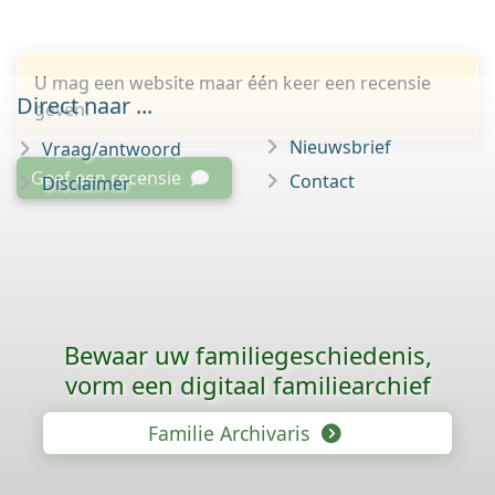
U mag een website maar één keer een recensie
Direct naar ...
geven.
Nieuwsbrief
Vraag/antwoord
Geef een recensie
Contact
Disclaimer
Bewaar uw familie­geschiedenis,
vorm een digitaal familiearchief
Familie Archivaris