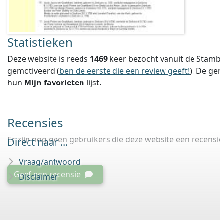
Statistieken
Deze website is reeds
1469
keer bezocht vanuit de Stamb
gemotiveerd (
ben de eerste die een review geeft!
).
De ge
hun
Mijn favorieten
lijst.
Recensies
Er zijn nog geen gebruikers die deze website een recens
Direct naar ...
Vraag/antwoord
Geef een recensie
Disclaimer