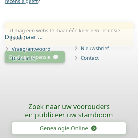
recensie geeft
?
U mag een website maar één keer een recensie
Direct naar ...
geven.
Nieuwsbrief
Vraag/antwoord
Geef een recensie
Contact
Disclaimer
Zoek naar uw voorouders
en publiceer uw stamboom
Genealogie Online