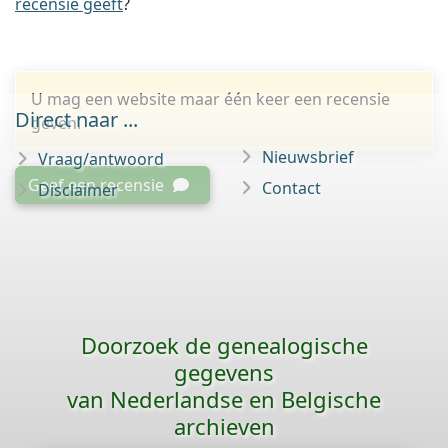
recensie geeft
?
U mag een website maar één keer een recensie
Direct naar ...
geven.
Nieuwsbrief
Vraag/antwoord
Geef een recensie
Contact
Disclaimer
Doorzoek de genealogische
gegevens
van Nederlandse en Belgische
archieven