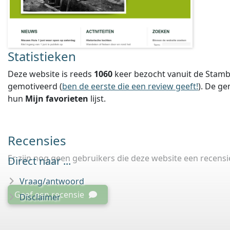
Statistieken
Deze website is reeds
1060
keer bezocht vanuit de Stamb
gemotiveerd (
ben de eerste die een review geeft!
).
De ge
hun
Mijn favorieten
lijst.
Recensies
Er zijn nog geen gebruikers die deze website een recens
Direct naar ...
Vraag/antwoord
Geef een recensie
Disclaimer