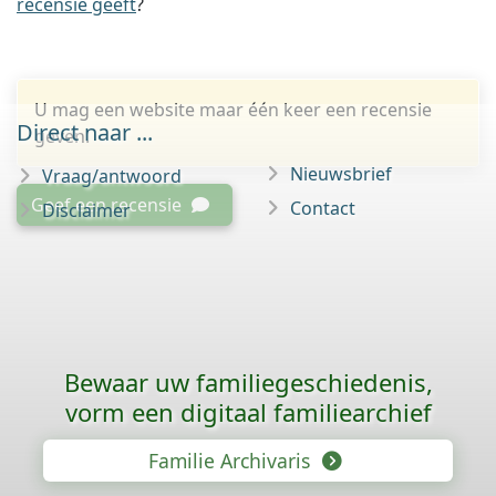
recensie geeft
?
U mag een website maar één keer een recensie
Direct naar ...
geven.
Nieuwsbrief
Vraag/antwoord
Geef een recensie
Contact
Disclaimer
Bewaar uw familie­geschiedenis,
vorm een digitaal familiearchief
Familie Archivaris