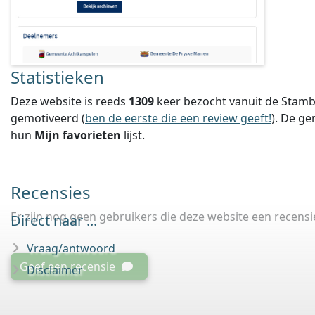
Statistieken
Deze website is reeds
1309
keer bezocht vanuit de Stamb
gemotiveerd (
ben de eerste die een review geeft!
).
De ge
hun
Mijn favorieten
lijst.
Recensies
Er zijn nog geen gebruikers die deze website een recens
Direct naar ...
Vraag/antwoord
Geef een recensie
Disclaimer