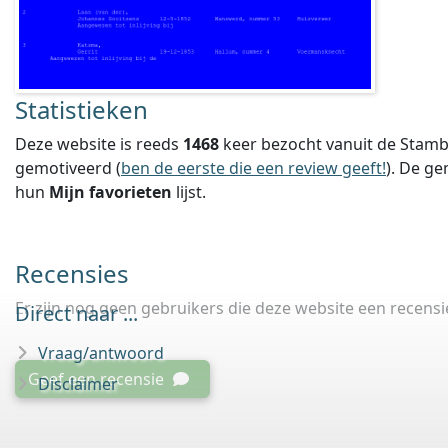
Statistieken
Deze website is reeds
1468
keer bezocht vanuit de Stamb
gemotiveerd (
ben de eerste die een review geeft!
).
De ge
hun
Mijn favorieten
lijst.
Recensies
Er zijn nog geen gebruikers die deze website een recens
Direct naar ...
Vraag/antwoord
Geef een recensie
Disclaimer