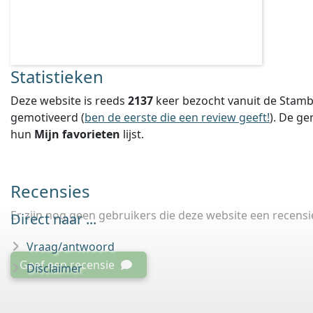
Statistieken
Deze website is reeds
2137
keer bezocht vanuit de Stamb
gemotiveerd (
ben de eerste die een review geeft!
).
De ge
hun
Mijn favorieten
lijst.
Recensies
Er zijn nog geen gebruikers die deze website een recens
Direct naar ...
Vraag/antwoord
Geef een recensie
Disclaimer