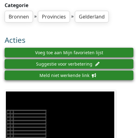
Categorie
»
»
Bronnen
Provincies
Gelderland
Acties
Voeg toe aan Mijn favorieten lijst
Suggestie voor verbetering
Meld niet werkende link