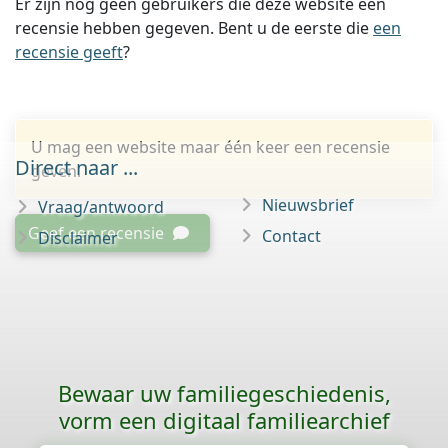
Er zijn nog geen gebruikers die deze website een
recensie hebben gegeven. Bent u de eerste die
een
recensie geeft
?
U mag een website maar één keer een recensie
Direct naar ...
geven.
Nieuwsbrief
Vraag/antwoord
Geef een recensie
Contact
Disclaimer
Bewaar uw familie­geschiedenis,
vorm een digitaal familiearchief