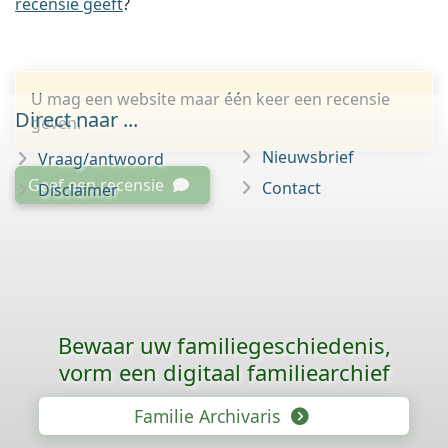
recensie geeft
?
U mag een website maar één keer een recensie
Direct naar ...
geven.
Nieuwsbrief
Vraag/antwoord
Geef een recensie
Contact
Disclaimer
Bewaar uw familie­geschiedenis,
vorm een digitaal familiearchief
Familie Archivaris