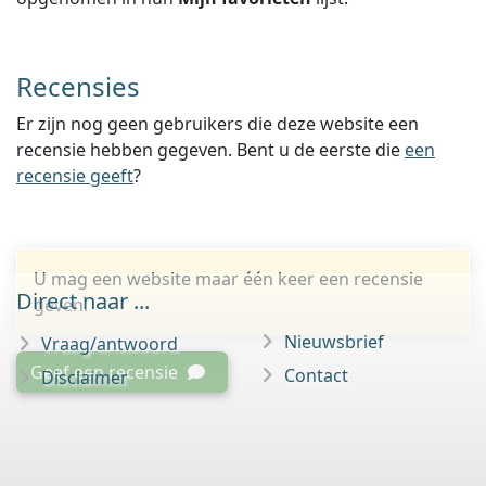
Recensies
Er zijn nog geen gebruikers die deze website een
recensie hebben gegeven. Bent u de eerste die
een
recensie geeft
?
U mag een website maar één keer een recensie
Direct naar ...
geven.
Nieuwsbrief
Vraag/antwoord
Geef een recensie
Contact
Disclaimer