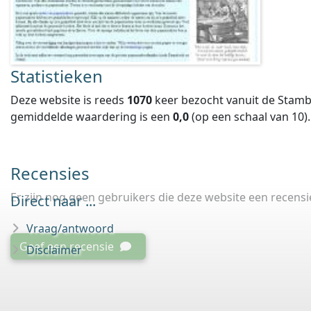
Statistieken
Deze website is reeds
1070
keer bezocht vanuit de Stamb
gemiddelde waardering is een
0,0
(op een schaal van
10
).
Recensies
Er zijn nog geen gebruikers die deze website een recens
Direct naar ...
Vraag/antwoord
Geef een recensie
Disclaimer