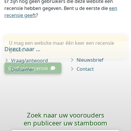
Er zijn nog geen gebruikers die deze website een
recensie hebben gegeven. Bent u de eerste die
een
recensie geeft
?
U mag een website maar één keer een recensie
Direct naar ...
geven.
Nieuwsbrief
Vraag/antwoord
Geef een recensie
Contact
Disclaimer
Zoek naar uw voorouders
en publiceer uw stamboom