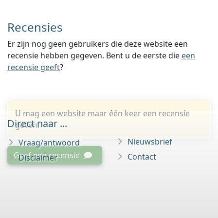
Recensies
Er zijn nog geen gebruikers die deze website een
recensie hebben gegeven. Bent u de eerste die
een
recensie geeft
?
U mag een website maar één keer een recensie
Direct naar ...
geven.
Nieuwsbrief
Vraag/antwoord
Geef een recensie
Contact
Disclaimer