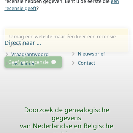
recensie hebben gegeven. Bent u de eerste die
een
recensie geeft
?
U mag een website maar één keer een recensie
Direct naar ...
geven.
Nieuwsbrief
Vraag/antwoord
Geef een recensie
Contact
Disclaimer
Doorzoek de genealogische
gegevens
van Nederlandse en Belgische