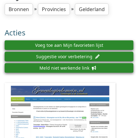
»
»
Bronnen
Provincies
Gelderland
Acties
Voeg toe aan Mijn favorieten lijst
Suggestie voor verbetering
Meld niet werkende link