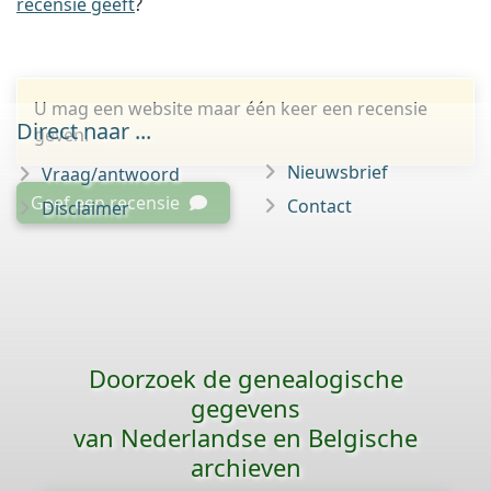
recensie geeft
?
U mag een website maar één keer een recensie
Direct naar ...
geven.
Nieuwsbrief
Vraag/antwoord
Geef een recensie
Contact
Disclaimer
Doorzoek de genealogische
gegevens
van Nederlandse en Belgische
archieven