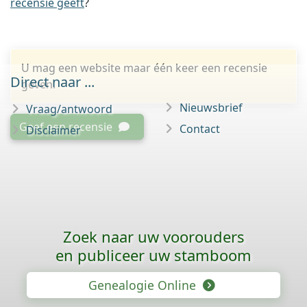
recensie geeft
?
U mag een website maar één keer een recensie
Direct naar ...
geven.
Nieuwsbrief
Vraag/antwoord
Geef een recensie
Contact
Disclaimer
Zoek naar uw voorouders
en publiceer uw stamboom
Genealogie Online