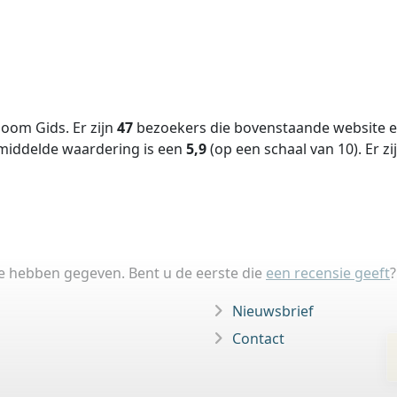
oom Gids. Er zijn
47
bezoekers die bovenstaande website ee
middelde waardering is een
5,9
(op een schaal van
10
).
Er zi
ie hebben gegeven. Bent u de eerste die
een recensie geeft
?
Nieuwsbrief
Contact