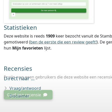
Statistieken
Deze website is reeds
1909
keer bezocht vanuit de Stamb
gemotiveerd (
ben de eerste die een review geeft!
).
De ge
hun
Mijn favorieten
lijst.
Recensies
Er zijn nog geen gebruikers die deze website een recens
Direct naar ...
Vraag/antwoord
Geef een recensie
Disclaimer