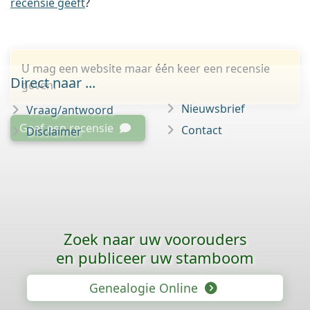
recensie geeft
?
U mag een website maar één keer een recensie
Direct naar ...
geven.
Nieuwsbrief
Vraag/antwoord
Geef een recensie
Contact
Disclaimer
Zoek naar uw voorouders
en publiceer uw stamboom
Genealogie Online