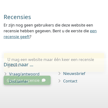
Recensies
Er zijn nog geen gebruikers die deze website een
recensie hebben gegeven. Bent u de eerste die
een
recensie geeft
?
U mag een website maar één keer een recensie
Direct naar ...
geven.
Nieuwsbrief
Vraag/antwoord
Geef een recensie
Contact
Disclaimer