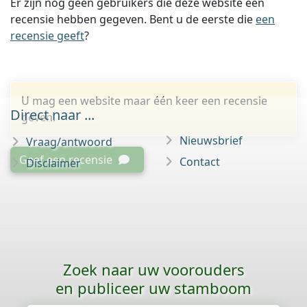
Er zijn nog geen gebruikers die deze website een
recensie hebben gegeven. Bent u de eerste die
een
recensie geeft
?
U mag een website maar één keer een recensie
Direct naar ...
geven.
Nieuwsbrief
Vraag/antwoord
Geef een recensie
Contact
Disclaimer
Zoek naar uw voorouders
en publiceer uw stamboom