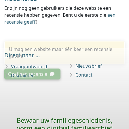
Er zijn nog geen gebruikers die deze website een
recensie hebben gegeven. Bent u de eerste die
een
recensie geeft
?
U mag een website maar één keer een recensie
Direct naar ...
geven.
Nieuwsbrief
Vraag/antwoord
Geef een recensie
Contact
Disclaimer
Bewaar uw familie­geschiedenis,
vorm een digitaal familiearchief