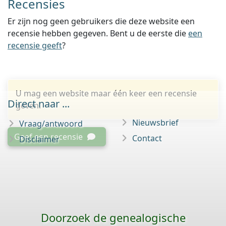
Recensies
Er zijn nog geen gebruikers die deze website een
recensie hebben gegeven. Bent u de eerste die
een
recensie geeft
?
U mag een website maar één keer een recensie
Direct naar ...
geven.
Nieuwsbrief
Vraag/antwoord
Geef een recensie
Contact
Disclaimer
Doorzoek de genealogische