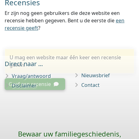
Recensies
Er zijn nog geen gebruikers die deze website een
recensie hebben gegeven. Bent u de eerste die
een
recensie geeft
?
U mag een website maar één keer een recensie
Direct naar ...
geven.
Nieuwsbrief
Vraag/antwoord
Geef een recensie
Contact
Disclaimer
Bewaar uw familie­geschiedenis,