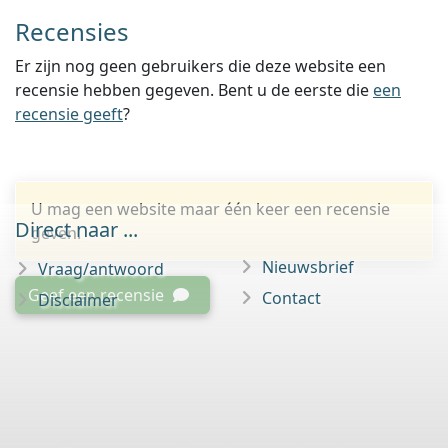
Recensies
Er zijn nog geen gebruikers die deze website een
recensie hebben gegeven. Bent u de eerste die
een
recensie geeft
?
U mag een website maar één keer een recensie
Direct naar ...
geven.
Nieuwsbrief
Vraag/antwoord
Geef een recensie
Contact
Disclaimer