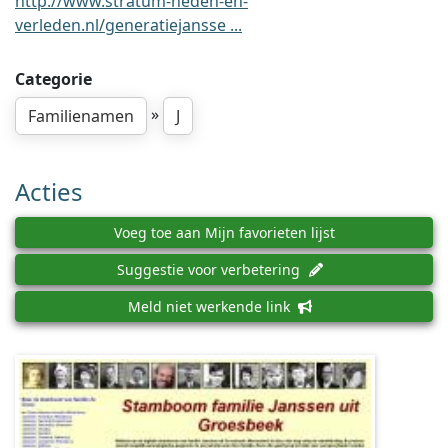
http://www.stratum-heden-en-
verleden.nl/generatiejansse ...
Categorie
»
Familienamen
J
Acties
Voeg toe aan Mijn favorieten lijst
Suggestie voor verbetering
Meld niet werkende link