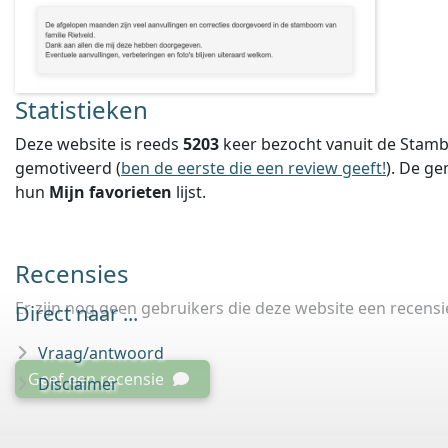
Statistieken
Deze website is reeds
5203
keer bezocht vanuit de Stamb
gemotiveerd (
ben de eerste die een review geeft!
).
De ge
hun
Mijn favorieten
lijst.
Recensies
Er zijn nog geen gebruikers die deze website een recens
Direct naar ...
Vraag/antwoord
Geef een recensie
Disclaimer