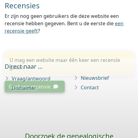
Recensies
Er zijn nog geen gebruikers die deze website een
recensie hebben gegeven. Bent u de eerste die
een
recensie geeft
?
U mag een website maar één keer een recensie
Direct naar ...
geven.
Nieuwsbrief
Vraag/antwoord
Geef een recensie
Contact
Disclaimer
Doorzoek de genealogische