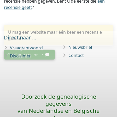
recensie hebben gegeven. Bent u de eerste die
een
recensie geeft
?
U mag een website maar één keer een recensie
Direct naar ...
geven.
Nieuwsbrief
Vraag/antwoord
Geef een recensie
Contact
Disclaimer
Doorzoek de genealogische
gegevens
van Nederlandse en Belgische