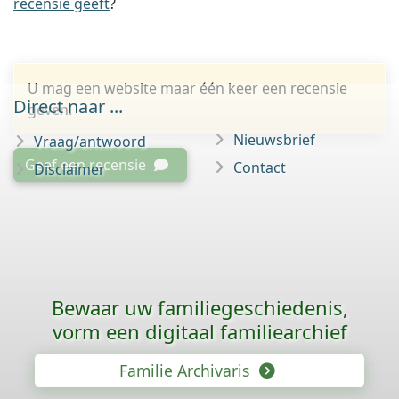
recensie geeft
?
U mag een website maar één keer een recensie
Direct naar ...
geven.
Nieuwsbrief
Vraag/antwoord
Geef een recensie
Contact
Disclaimer
Bewaar uw familie­geschiedenis,
vorm een digitaal familiearchief
Familie Archivaris