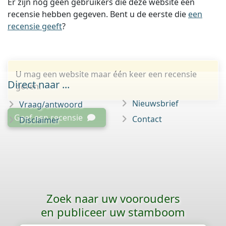
Er zijn nog geen gebruikers die deze website een
recensie hebben gegeven. Bent u de eerste die
een
recensie geeft
?
U mag een website maar één keer een recensie
Direct naar ...
geven.
Nieuwsbrief
Vraag/antwoord
Geef een recensie
Contact
Disclaimer
Zoek naar uw voorouders
en publiceer uw stamboom