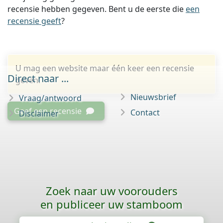
recensie hebben gegeven. Bent u de eerste die
een
recensie geeft
?
U mag een website maar één keer een recensie
Direct naar ...
geven.
Nieuwsbrief
Vraag/antwoord
Geef een recensie
Contact
Disclaimer
Zoek naar uw voorouders
en publiceer uw stamboom