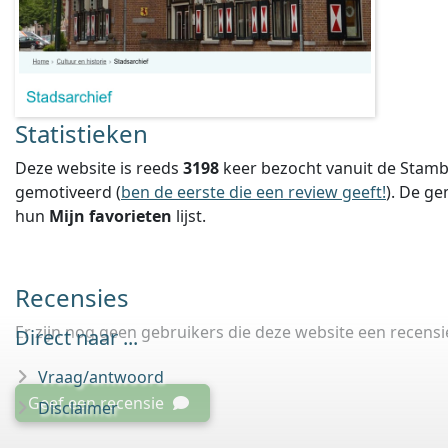
Statistieken
Deze website is reeds
3198
keer bezocht vanuit de Stamb
gemotiveerd (
ben de eerste die een review geeft!
).
De ge
hun
Mijn favorieten
lijst.
Recensies
Er zijn nog geen gebruikers die deze website een recens
Direct naar ...
Vraag/antwoord
Geef een recensie
Disclaimer