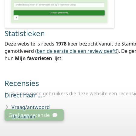
Statistieken
Deze website is reeds
1978
keer bezocht vanuit de Stamb
gemotiveerd (
ben de eerste die een review geeft!
).
De ge
hun
Mijn favorieten
lijst.
Recensies
Er zijn nog geen gebruikers die deze website een recens
Direct naar ...
Vraag/antwoord
Geef een recensie
Disclaimer